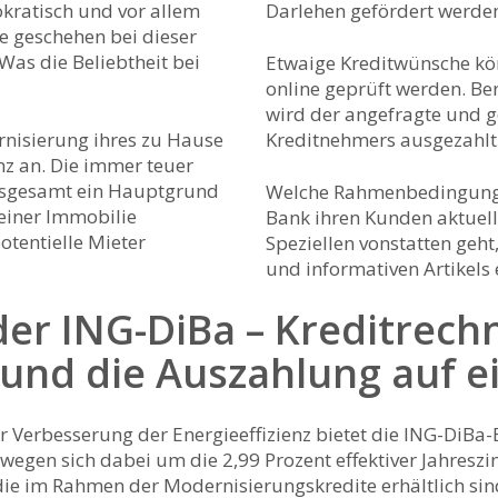
okratisch und vor allem
Darlehen gefördert werde
e geschehen bei dieser
as die Beliebtheit bei
Etwaige Kreditwünsche k
online geprüft werden. Be
wird der angefragte und g
rnisierung ihres zu Hause
Kreditnehmers ausgezahlt
nz an. Die immer teuer
insgesamt ein Hauptgrund
Welche Rahmenbedingungen
 einer Immobilie
Bank ihren Kunden aktuell
potentielle Mieter
Speziellen vonstatten geht
und informativen Artikels
er ING-DiBa – Kreditrech
und die Auszahlung auf ei
r Verbesserung der Energieeffizienz bietet die ING-DiBa
wegen sich dabei um die 2,99 Prozent effektiver Jahreszin
die im Rahmen der Modernisierungskredite erhältlich sin