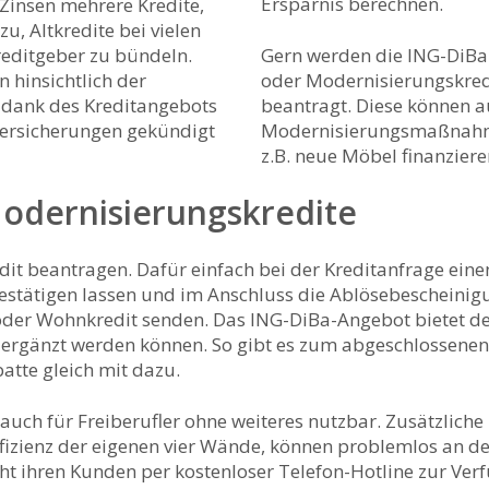
Ersparnis berechnen.
Zinsen mehrere Kredite,
, Altkredite bei vielen
reditgeber zu bündeln.
Gern werden die ING-DiBa
 hinsichtlich der
oder Modernisierungskred
 dank des Kreditangebots
beantragt. Diese können 
ersicherungen gekündigt
Modernisierungsmaßnahme
z.B. neue Möbel finanzier
Modernisierungskredite
redit beantragen. Dafür einfach bei der Kreditanfrage ein
bestätigen lassen und im Anschluss die Ablösebeschein
er Wohnkredit senden. Das ING-DiBa-Angebot bietet des
ergänzt werden können. So gibt es zum abgeschlossenen 
tte gleich mit dazu.
uch für Freiberufler ohne weiteres nutzbar. Zusätzlich
fizienz der eigenen vier Wände, können problemlos an d
ht ihren Kunden per kostenloser Telefon-Hotline zur Ver