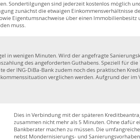
n. Sondertilgungen sind jederzeit kostenlos möglich un
agung zunächst die etwaigen Einkommensverhältnisse des
owie Eigentumsnachweise über einen Immobilienbesitz un
aden muss.
el in wenigen Minuten. Wird der angefragte Sanierungskr
Auszahlung des angeforderten Guthabens. Speziell für d
ite der ING-DiBa-Bank zudem noch des praktischen Kredi
inkommenssituation verglichen werden. Aufgrund der im V
Dies in Verbindung mit der späteren Kreditbeantr
zusammen nicht mehr als 5 Minuten. Ohne dafür e
Bankberater machen zu müssen. Die umfangreichen
nebst Mondernisierungs- und Sanierungsvorhaben