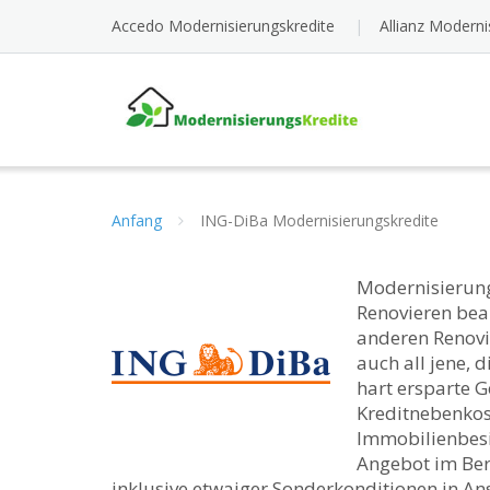
Skip
Accedo Modernisierungskredite
Allianz Moderni
to
content
Anfang
ING-DiBa Modernisierungskredite
Modernisierung
Renovieren bea
anderen Renovie
auch all jene, 
hart ersparte G
Kreditnebenkost
Immobilienbesit
Angebot im Ber
inklusive etwaiger Sonderkonditionen in A