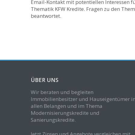
Email-Kontakt mit potentiellen Interessen f
Thematik KFW Kredite. Fragen zu den The
beantwortet.
ÜBER UNS
Wir beraten und begleiten
Immobilienbesitzer und Hauseigentümer i
allen Belangen und im Thema
Modernisierungskredite und
Sanierungskredite.
Jetzt Zinsen und Angebote vergleichen mit