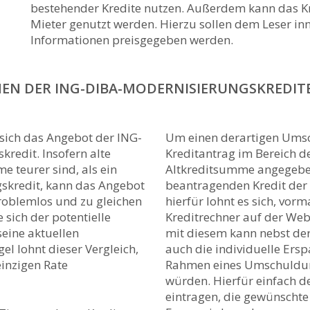
bestehender Kredite nutzen. Außerdem kann das K
Mieter genutzt werden. Hierzu sollen dem Leser in
Informationen preisgegeben werden.
EN DER ING-DIBA-MODERNISIERUNGSKREDITE 
 sich das Angebot der ING-
Um einen derartigen Ums
redit. Insofern alte
Kreditantrag im Bereich d
e teurer sind, als ein
Altkreditsumme angegebe
skredit, kann das Angebot
beantragenden Kredit der
roblemlos und zu gleichen
hierfür lohnt es sich, vorm
 sich der potentielle
Kreditrechner auf der Web
eine aktuellen
mit diesem kann nebst der
gel lohnt dieser Vergleich,
auch die individuelle Ers
einzigen Rate
Rahmen eines Umschuldun
würden. Hierfür einfach d
eintragen, die gewünschte