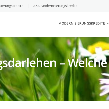
sierungskredite
AXA Modernisierungskredite
MODERNISIERUNGSKREDITE
sdarlehen – Welche