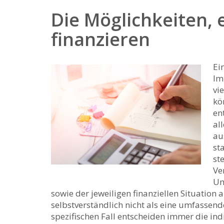
Die Möglichkeiten, 
finanzieren
Ei
Im
vi
kö
en
al
au
st
st
Ve
Um
sowie der jeweiligen finanziellen Situation
selbstverständlich nicht als eine umfassend
spezifischen Fall entscheiden immer die in